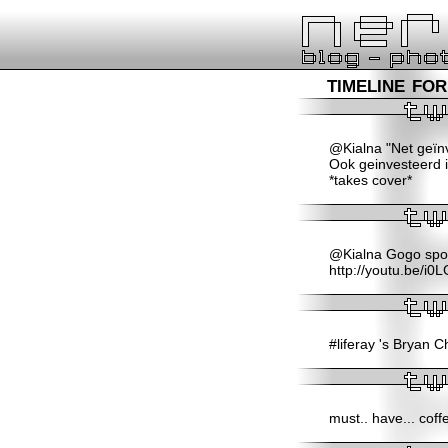
timeline fo
@Kialna "Net geïnv
Ook geinvesteerd i
*takes cover*
@Kialna Gogo spoof
http://youtu.be/i
#liferay 's Bryan 
must.. have... coff