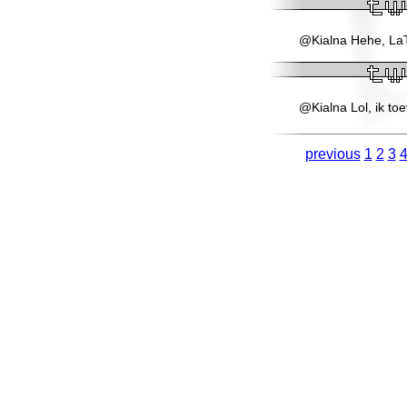
@Kialna Hehe, LaTe
@Kialna Lol, ik toe
previous
1
2
3