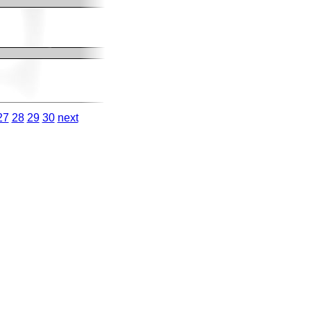
27
28
29
30
next