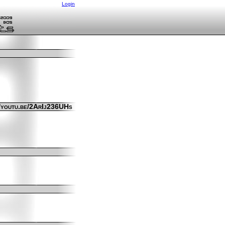
Login
//youtu.be/2ArIj236UHs