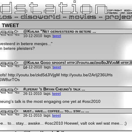
r tweet
@Kialna "Net geïnvesteerd in betere ...
10-12-2010
tags:
tweet
esteerd in betere mesjes..."
n betere pleisters?
@Kialna Gogo spoofs! http://youtu.be/zkd5dJIVjgM http:
...
04-12-2010
tags:
tweet
s! http://youtu.be/zkd5dJIVjgM http://youtu.be/2ArIj236UHs
0LGW8urTOs
#liferay 's Bryan Cheung's talk ...
26-11-2010
tags:
tweet
Cheung's talk is the most engaging one yet at #osc2010
must.. have... coffee... to... stay... ...
26-11-2010
tags:
tweet
ee... to... stay... awake... #osc2010 Hoewel, valt ook wel wat mee... ;)